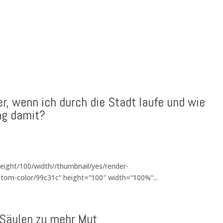
 wenn ich durch die Stadt laufe und wie
ng damit?
eight/100/width//thumbnail/yes/render-
tom-color/99c31c“ height=“100″ width=“100%“...
 Säulen zu mehr Mut