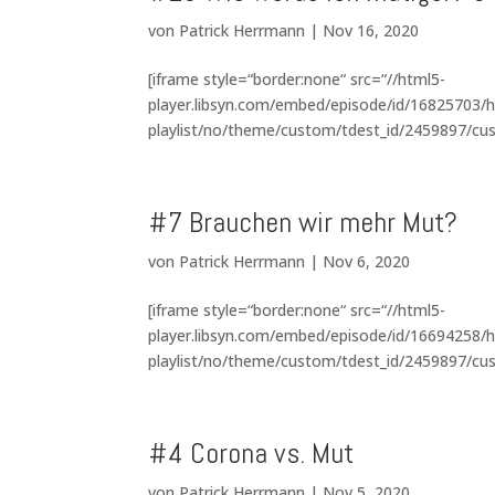
von
Patrick Herrmann
|
Nov 16, 2020
[iframe style=“border:none“ src=“//html5-
player.libsyn.com/embed/episode/id/16825703/h
playlist/no/theme/custom/tdest_id/2459897/cus
#7 Brauchen wir mehr Mut?
von
Patrick Herrmann
|
Nov 6, 2020
[iframe style=“border:none“ src=“//html5-
player.libsyn.com/embed/episode/id/16694258/h
playlist/no/theme/custom/tdest_id/2459897/cus
#4 Corona vs. Mut
von
Patrick Herrmann
|
Nov 5, 2020