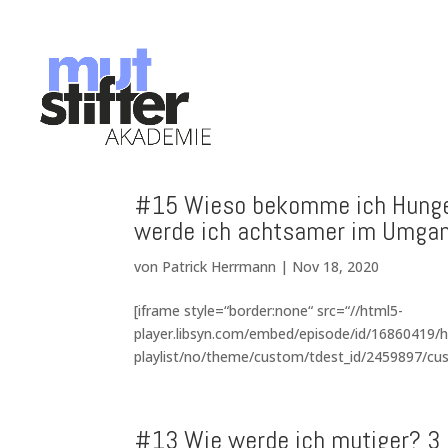
#15 Wieso bekomme ich Hunger,
werde ich achtsamer im Umga
von
Patrick Herrmann
|
Nov 18, 2020
[iframe style=“border:none“ src=“//html5-
player.libsyn.com/embed/episode/id/16860419/h
playlist/no/theme/custom/tdest_id/2459897/cus
#13 Wie werde ich mutiger? 3