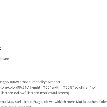
?
ntare
eight/100/width//thumbnail/yes/render-
tom-color/99c31c“ height=“100″ width=“100%“ scrolling=“no“
ullscreen oallowfullscreen msallowfullscreen]
 Mut, stelle ich in Frage, ob wir wirklich mehr Mut brauchen. Oder