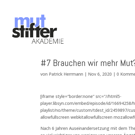
#7 Brauchen wir mehr Mut
von
Patrick Herrmann
|
Nov 6, 2020
|
0 Komme
[iframe style=“border:none“ src=“//html5-
player.libsyn.com/embed/episode/id/16694258/h
playlist/no/theme/custom/tdest_id/2459897/cus
allowfullscreen webkitallowfullscreen mozallowf
Nach 6 Jahren Auseinandersetzung mit dem Thema