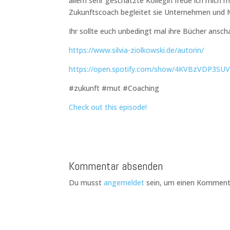
allem sehr geschätzte Kollegin freue ich mich mi
Zukunftscoach begleitet sie Unternehmen und Me
Ihr sollte euch unbedingt mal ihre Bücher ansch
https://www.silvia-ziolkowski.de/autorin/
https://open.spotify.com/show/4KVBzVDP3SU
#zukunft #mut #Coaching
Check out this episode!
Kommentar absenden
Du musst
angemeldet
sein, um einen Komment