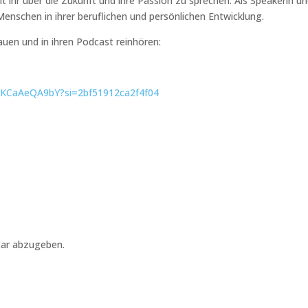
t ihr über die Zukunft und ihre Passion zu sprechen. Als Speakerin u
nschen in ihrer beruflichen und persönlichen Entwicklung.
auen und in ihren Podcast reinhören:
VKCaAeQA9bY?si=2bf51912ca2f4f04
ar abzugeben.