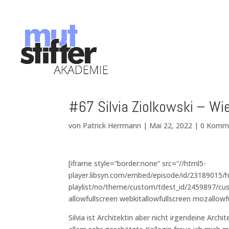
#67 Silvia Ziolkowski – Wi
von
Patrick Herrmann
|
Mai 22, 2022
|
0 Komm
[iframe style=“border:none“ src=“//html5-
player.libsyn.com/embed/episode/id/23189015/h
playlist/no/theme/custom/tdest_id/2459897/cus
allowfullscreen webkitallowfullscreen mozallowf
Silvia ist Architektin aber nicht irgendeine Arch