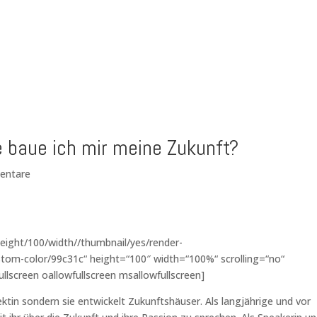
e baue ich mir meine Zukunft?
entare
eight/100/width//thumbnail/yes/render-
tom-color/99c31c“ height=“100″ width=“100%“ scrolling=“no“
ullscreen oallowfullscreen msallowfullscreen]
itektin sondern sie entwickelt Zukunftshäuser. Als langjährige und vor