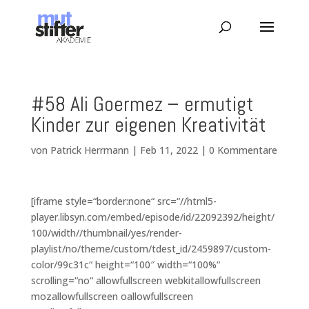
#58 Ali Goermez – ermutigt
Kinder zur eigenen Kreativität
von
Patrick Herrmann
|
Feb 11, 2022
|
0 Kommentare
[iframe style=“border:none“ src=“//html5-
player.libsyn.com/embed/episode/id/22092392/height/
100/width//thumbnail/yes/render-
playlist/no/theme/custom/tdest_id/2459897/custom-
color/99c31c“ height=“100″ width=“100%“
scrolling=“no“ allowfullscreen webkitallowfullscreen
mozallowfullscreen oallowfullscreen