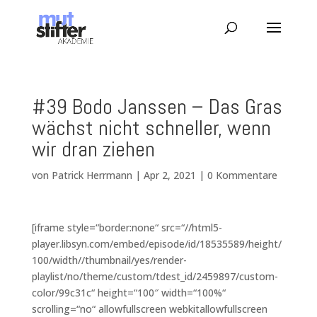
#39 Bodo Janssen – Das Gras
wächst nicht schneller, wenn
wir dran ziehen
von
Patrick Herrmann
|
Apr 2, 2021
|
0 Kommentare
[iframe style=“border:none“ src=“//html5-
player.libsyn.com/embed/episode/id/18535589/height/
100/width//thumbnail/yes/render-
playlist/no/theme/custom/tdest_id/2459897/custom-
color/99c31c“ height=“100″ width=“100%“
scrolling=“no“ allowfullscreen webkitallowfullscreen