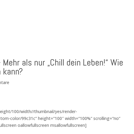
Mehr als nur „Chill dein Leben!“ Wie
n kann?
tare
eight/100/width//thumbnail/yes/render-
tom-color/99c31c“ height=“100″ width=“100%“ scrolling=“no“
ullscreen oallowfullscreen msallowfullscreen]