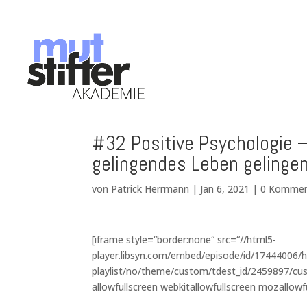
#32 Positive Psychologie – 
gelingendes Leben gelinge
von
Patrick Herrmann
|
Jan 6, 2021
|
0 Kommen
[iframe style=“border:none“ src=“//html5-
player.libsyn.com/embed/episode/id/17444006/h
playlist/no/theme/custom/tdest_id/2459897/cus
allowfullscreen webkitallowfullscreen mozallowf