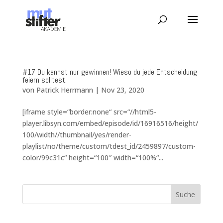
#17 Du kannst nur gewinnen! Wieso du jede Entscheidung
feiern solltest.
von
Patrick Herrmann
|
Nov 23, 2020
[iframe style=“border:none“ src=“//html5-
player.libsyn.com/embed/episode/id/16916516/height/
100/width//thumbnail/yes/render-
playlist/no/theme/custom/tdest_id/2459897/custom-
color/99c31c“ height=“100″ width=“100%“...